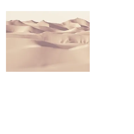
Leistungsname
Dies ist ein Textabschnitt. Klicke auf
„Text bearbeiten” oder doppelklicke
auf das Textfeld, um den Inhalt deinen
Bedürfnissen anzupassen. Füge
relevante Infos für deine Besucher
hinzu.