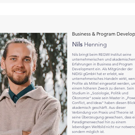
Business & Program Develo
Nils
Henning
Nils bringt beim REGWI Institut seine
unternehmerischen und akademische
Erfahrungen in Business and Program
Development ein. Als Mitgründer der
NIDISI gGmbH hat er erlebt, wie
unternehmerisches Handeln wirkt, we
Profite als Mittel eingesetzt werden, u
einem höheren Zweck zu dienen. Sein
Studium in „Soziologie, Politik und
Ökonomie“ sowie sein Master in „Powe
Conflict, and Ideas" haben diesen Blic
akademisch geschärft. Aus dieser
Verbindung von Praxis und Theorie ist
seine Überzeugung gewachsen, dass e
Paradigmenwechsel hin zu einem
lebendigen Weltbild nicht nur notwend
sondern möglich ist.