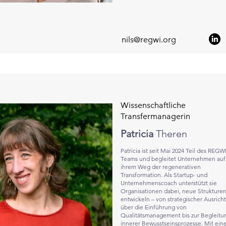
nils@regwi.org
Wissenschaftliche
Transfermanagerin
Patricia
Theren
Patricia ist seit Mai 2024 Teil des REGWI
Teams und begleitet Unternehmen auf
ihrem Weg der regenerativen
Transformation. Als Startup- und
Unternehmenscoach unterstützt sie
Organisationen dabei, neue Strukturen
entwickeln – von strategischer Ausrich
über die Einführung von
Qualitätsmanagement bis zur Begleitu
innerer Bewusstseinsprozesse. Mit ei