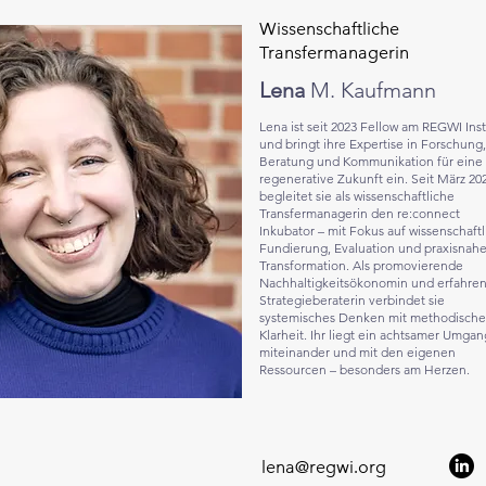
Wissenschaftliche
Transfermanagerin
Lena
M. Kaufmann
Lena ist seit 2023 Fellow am REGWI Inst
und bringt ihre Expertise in Forschung,
Beratung und Kommunikation für eine
regenerative Zukunft ein. Seit März 20
begleitet sie als wissenschaftliche
Transfermanagerin den re:connect
Inkubator – mit Fokus auf wissenschaft
Fundierung, Evaluation und praxisnah
Transformation. Als promovierende
Nachhaltigkeitsökonomin und erfahre
Strategieberaterin verbindet sie
systemisches Denken mit methodische
Klarheit. Ihr liegt ein achtsamer Umgan
miteinander und mit den eigenen
Ressourcen – besonders am Herzen.
lena@regwi.org