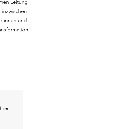
amen Leitung
t inzwischen
er:innen und
ransformation
hrer