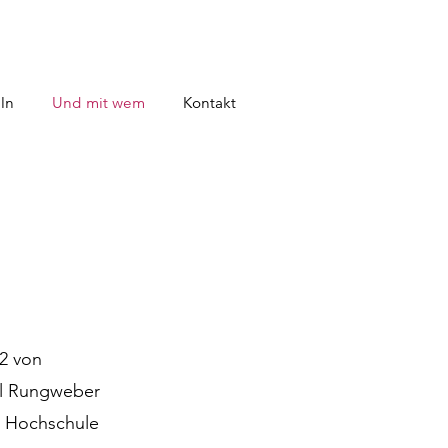
ln
Und mit wem
Kontakt
22 von
el Rungweber
s Hochschule