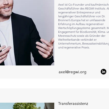
Axel ist Co-Founder und kaufmännisch
Geschäftsführer des REGWI Instituts. A
regenerativer Entrepreneur und
langjähriger Geschäftsführer von Dr.
Bronner’s Europa hat er umfassende
Erfahrung im Aufbau regenerativer
Wertschöpfungssysteme gesammelt. M
Engagement für Biodiversität, Klima- u
Meeresschutz sowie als Gründer der
Weltretterbande verbindet er
Unternehmertum, Bewusstseinsbildun
und regenerative Praxis.
axel@regwi.org
Transferassistenz