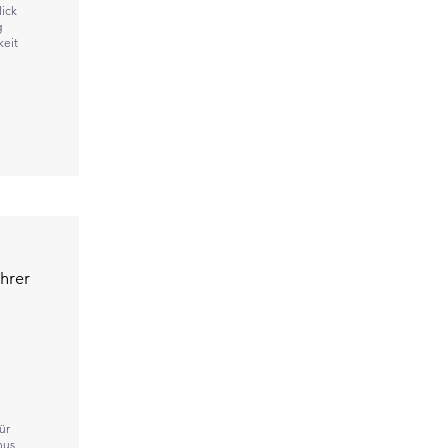
lick
g
keit
hrer
ür
nus